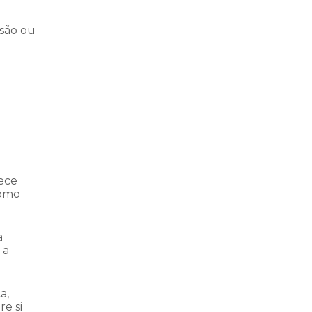
usão ou
nece
como
a
 a
a,
re si