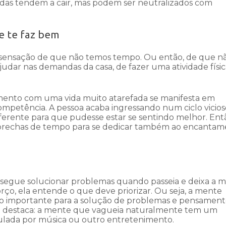
das tendem a cair, mas podem ser neutralizados com
e te faz bem
sensação de que não temos tempo. Ou então, de que nã
dar nas demandas da casa, de fazer uma atividade físi
mento com uma vida muito atarefada se manifesta em
ompetência. A pessoa acaba ingressando num ciclo vicio
iferente para que pudesse estar se sentindo melhor. Ent
brechas de tempo para se dedicar também ao encantam
onsegue solucionar problemas quando passeia e deixa a 
ço, ela entende o que deve priorizar. Ou seja, a mente
ão importante para a solução de problemas e pensamen
da destaca: a mente que vagueia naturalmente tem um
ulada por música ou outro entretenimento.