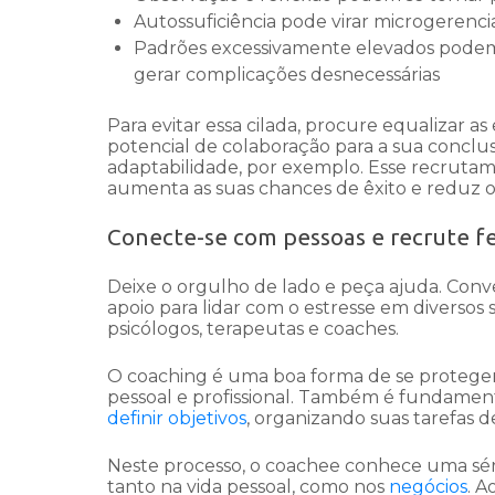
Autossuficiência pode virar microgerenc
Padrões excessivamente elevados podem t
gerar complicações desnecessárias
Para evitar essa cilada, procure equalizar a
potencial de colaboração para a sua conclu
adaptabilidade, por exemplo. Esse recrutam
aumenta as suas chances de êxito e reduz o r
Conecte-se com pessoas e recrute f
Deixe o orgulho de lado e peça ajuda. Conve
apoio para lidar com o estresse em diversos 
psicólogos, terapeutas e coaches.
O coaching é uma boa forma de se proteger
pessoal e profissional. Também é fundament
definir objetivos
, organizando suas tarefas 
Neste processo, o coachee conhece uma sér
tanto na vida pessoal, como nos
negócios
. A