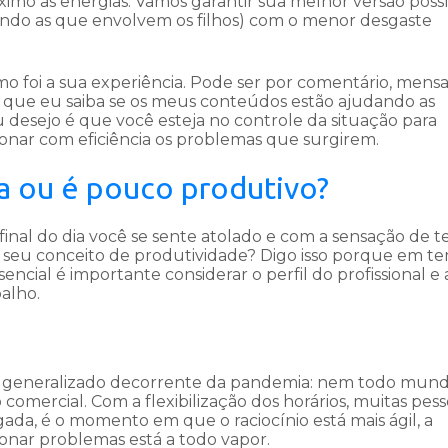
ximo as energias. Vamos garantir sua melhor versão poss
cluindo as que envolvem os filhos) com o menor desgaste
o foi a sua experiência. Pode ser por comentário, mens
ra que eu saiba se os meus conteúdos estão ajudando as
 desejo é que você esteja no controle da situação para
ionar com eficiência os problemas que surgirem.
a ou é pouco produtivo?
 final do dia você se sente atolado e com a sensação de t
r seu conceito de produtividade? Digo isso porque em t
encial é importante considerar o perfil do profissional e 
balho.
ice generalizado decorrente da pandemia: nem todo mun
comercial. Com a flexibilização dos horários, muitas pes
a, é o momento em que o raciocínio está mais ágil, a
cionar problemas está a todo vapor.