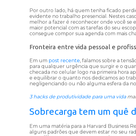
Por outro lado, há quem tenha ficado perdid
evidente no trabalho presencial. Nestes ca
melhor a fazer é reconhecer onde você se 
maior potencial com as tarefas do seu escop
consegue compor sua agenda com mais cha
Fronteira entre vida pessoal e profis
Em um
post recente
, falamos sobre a tens
para qualquer urgência que surgir e o quant
checada no celular logo na primeira hora
e equilibrar o quanto nos dedicamos ao tra
negligenciando ou não alguma esfera da n
3 hacks de produtividade para uma vida
mai
Sobrecarga tem um quê 
Em uma matéria para a Harvard Business Revi
alguns padrões que devem estar no seu rada