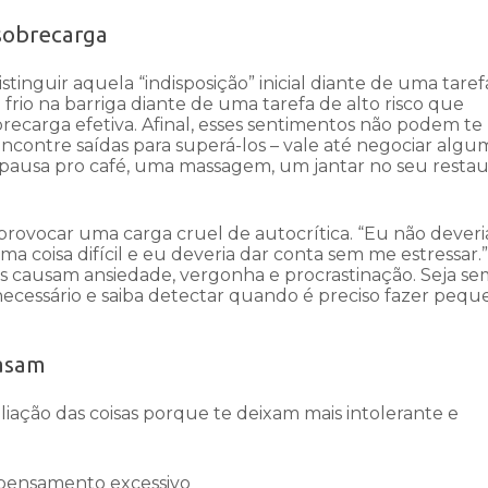
 sobrecarga
stinguir aquela “indisposição” inicial diante de uma tare
frio na barriga diante de uma tarefa de alto risco que
ecarga efetiva. Afinal, esses sentimentos não podem te
 encontre saídas para superá-los – vale até negociar algu
ausa pro café, uma massagem, um jantar no seu resta
provocar uma carga cruel de autocrítica. “Eu não dever
a coisa difícil e eu deveria dar conta sem me estressar.”
s causam ansiedade, vergonha e procrastinação. Seja s
ecessário e saiba detectar quando é preciso fazer pequ
rasam
liação das coisas porque te deixam mais intolerante e
 pensamento excessivo