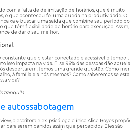
o com a falta de delimitação de horários, que é muito
sos, o que aconteceu foi uma queda na produtividade. O
encaixa e buscar uma saída que combine seu período do
o que têm flexibilidade de horário para execução. Assim,
nce de dar o seu melhor.
sional
ão constante que é estar conectado e acessível o tempo 
o isso impacta na vida. E, se 96% das pessoas dão aquel
 após despertarem, temos uma grande questão. Como me
balho, à família e a nós mesmos? Como saberemos se est
ossa vida?
s tranquila
de autossabotagem
ew, a escritora e ex-psicóloga clínica Alice Boyes propõ
r para serem banidos assim que percebidos. Eles são