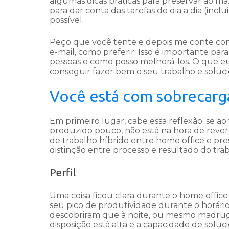
algumas dicas práticas para preservar ao má
para dar conta das tarefas do dia a dia (in
possível.
Peço que você tente e depois me conte com
e-mail, como preferir. Isso é importante pa
pessoas e como posso melhorá-los. O que eu
conseguir fazer bem o seu trabalho e soluc
Você está com sobrecarg
Em primeiro lugar, cabe essa reflexão: se ao
produzido pouco, não está na hora de reve
de trabalho híbrido entre home office e pres
distinção entre processo e resultado do tra
Perfil
Uma coisa ficou clara durante o home off
seu pico de produtividade durante o horário 
descobriram que à noite, ou mesmo madrugad
disposição está alta e a capacidade de solu