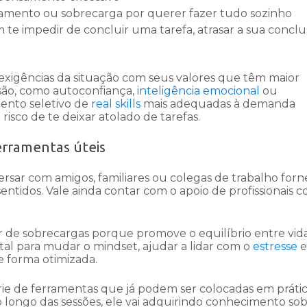
iamento ou sobrecarga por querer fazer tudo sozinho
e impedir de concluir uma tarefa, atrasar a sua concl
s exigências da situação com seus valores que têm maior
são, como autoconfiança,
inteligência emocional
ou
ento seletivo de
real skills
mais adequadas à demanda
isco de te deixar atolado de tarefas.
erramentas úteis
rsar com amigos, familiares ou colegas de trabalho for
sentidos. Vale ainda contar com o apoio de profissionais 
 de sobrecargas porque promove o equilíbrio entre vid
al para mudar o mindset, ajudar a lidar com o
estresse
e
de forma otimizada.
ie de ferramentas que já podem ser colocadas em prátic
o longo das sessões, ele vai adquirindo conhecimento sob