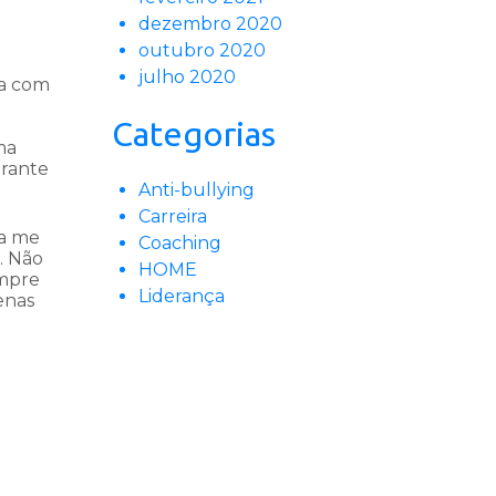
dezembro 2020
outubro 2020
julho 2020
fa com
Categorias
ma
urante
Anti-bullying
Carreira
ia me
Coaching
. Não
HOME
empre
Liderança
enas