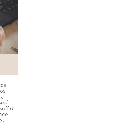
cos
mos
dá
será
koff de
tece
o…