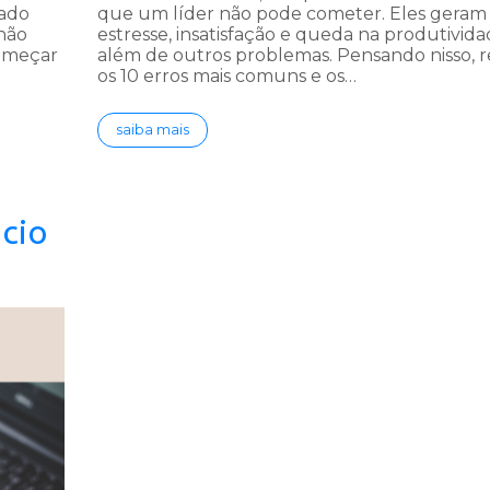
ado
que um líder não pode cometer. Eles geram
 não
estresse, insatisfação e queda na produtivida
começar
além de outros problemas. Pensando nisso, r
os 10 erros mais comuns e os…
saiba mais
ócio