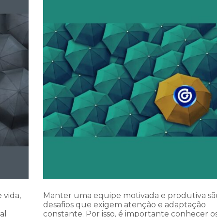
 vida,
Manter uma equipe motivada e produtiva sã
desafios que exigem atenção e adaptação
al
constante. Por isso, é importante conhecer o