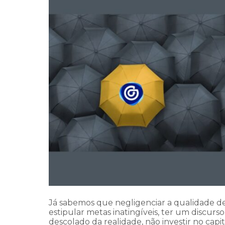
Já sabemos que negligenciar a qualidade de
estipular metas inatingíveis, ter um discurso
descolado da realidade, não investir no capit