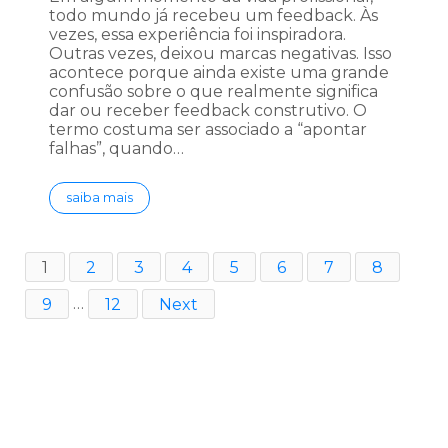
todo mundo já recebeu um feedback. Às
vezes, essa experiência foi inspiradora.
Outras vezes, deixou marcas negativas. Isso
acontece porque ainda existe uma grande
confusão sobre o que realmente significa
dar ou receber feedback construtivo. O
termo costuma ser associado a “apontar
falhas”, quando…
saiba mais
1
2
3
4
5
6
7
8
9
…
12
Next