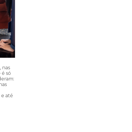
 nas
 é só
deram:
has
 e até