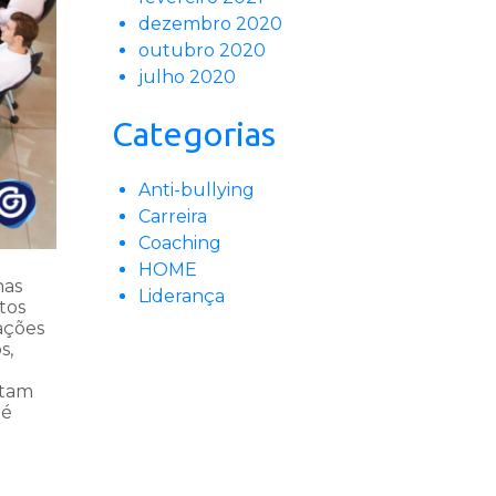
dezembro 2020
outubro 2020
julho 2020
Categorias
Anti-bullying
Carreira
Coaching
HOME
has
Liderança
tos
ações
s,
ntam
 é