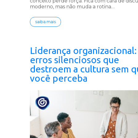
conceito perde força. Fica com cara de disc
moderno, mas não muda a rotina…
saiba mais
Liderança organizacional:
erros silenciosos que
destroem a cultura sem 
você perceba