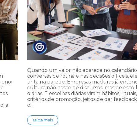
Quando um valor não aparece no calendário,
em
conversas de rotina e nas decisões difíceis, ele
 menor
tinta na parede. Empresas maduras já enten
do
cultura não nasce de discursos, mas de escol
tos
diárias. E escolhas diárias viram hábitos, rituais,
critérios de promoção, jeitos de dar feedback
o, a
o…
saiba mais