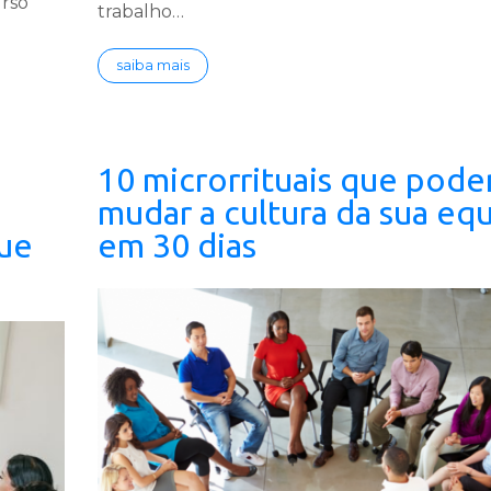
urso
trabalho…
saiba mais
10 microrrituais que pod
mudar a cultura da sua eq
que
em 30 dias