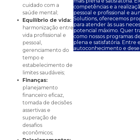
mais plena e satisfatória
cuidado com a
competências e a realizaç
pessoal e profissional e a
saúde mental;
Solutions, oferecemos pro
Equilíbrio de vida:
para atender às suas neces
harmonização entre
potencial máximo. Quer tr
vida profissional e
como nossos programas de 
plena e satisfatória. Entr
pessoal,
autoconhecimento e dese
gerenciamento do
tempo e
estabelecimento de
limites saudáveis;
Finanças:
planejamento
financeiro eficaz,
tomada de decisões
assertivas e
superação de
desafios
econômicos;