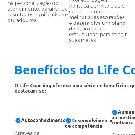
Essa abordagem
na personalização do
holística permite que o
atendimento, garantindo
coachee entenda
resultados significativos e
melhor suas aspirações
duradouros.
e desenvolva um plano
de ação claro e
estruturado para atingir
suas metas.
Benefícios do Life C
O Life Coaching oferece uma série de benefícios que
destacam-se:
Aumen
autoestim
Autoconhecimento
Desenvolvimento
confiança
de competência
Através de