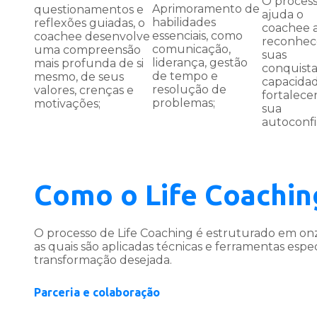
O proces
Aprimoramento de
questionamentos e
ajuda o
habilidades
reflexões guiadas, o
coachee 
essenciais, como
coachee desenvolve
reconhec
comunicação,
uma compreensão
suas
liderança, gestão
mais profunda de si
conquista
de tempo e
mesmo, de seus
capacidad
resolução de
valores, crenças e
fortalec
problemas;
motivações;
sua
autoconfi
Como o Life Coachin
O processo de Life Coaching é estruturado em on
as quais são aplicadas técnicas e ferramentas esp
transformação desejada.
Parceria e colaboração