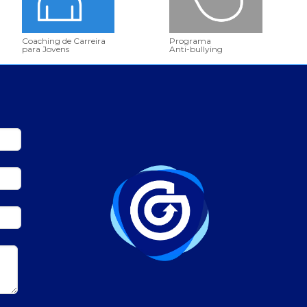
Coaching de Carreira
Programa
para Jovens
Anti-bullying