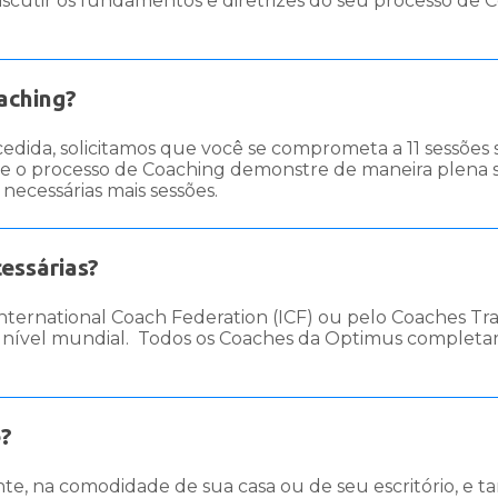
iscutir os fundamentos e diretrizes do seu processo de C
aching?
ida, solicitamos que você se comprometa a 11 sessões 
e o processo de Coaching demonstre de maneira plena sua
necessárias mais sessões.
essárias?
nternational Coach Federation (ICF) ou pelo Coaches Trai
 nível mundial. Todos os Coaches da Optimus completa
e?
te, na comodidade de sua casa ou de seu escritório, e 