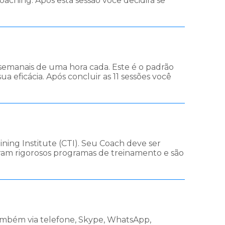
oaching. Após esta sessão você decidirá se
semanais de uma hora cada. Este é o padrão
 eficácia. Após concluir as 11 sessões você
ning Institute (CTI). Seu Coach deve ser
ram rigorosos programas de treinamento e são
também via telefone, Skype, WhatsApp,