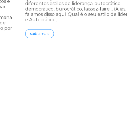
tos é
diferentes estilos de liderança: autocrático,
har
democrático, burocrático, laissez-faire… (Aliás,
falamos disso aqui: Qual é o seu estilo de lid
emana
e Autocrático,…
 de
ão por
saiba mais