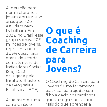
A “geração nem-
nem” refere-se a
jovens entre 15 e 29
anos que não
estudam nem
O que é
trabalham. Em
2022, no Brasil, esse
Coaching
grupo somava 10,9
milhões de jovens,
de Carreira
representando
22,3% dessa faixa
para
etária, de acordo
com a Síntese de
Jovens?
Indicadores Sociais
(SIS) 2023,
divulgada pelo
Instituto Brasileiro
O Coaching de Carreira para
de Geografia e
Jovens é uma ferramenta
Estatística (IBGE).
essencial para ajudar seu
filho a decidir os caminhos
que vai seguir no futuro.
Atualmente, uma
Mais do que aprender a
carreira não é