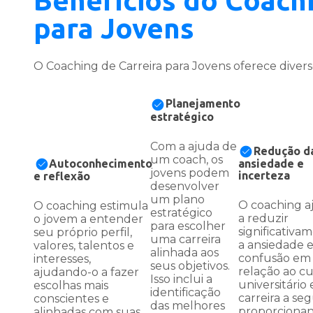
Benefícios do Coachi
para Jovens
O Coaching de Carreira para Jovens oferece divers
Planejamento
estratégico
Com a ajuda de
Redução d
um coach, os
Autoconhecimento
ansiedade e
jovens podem
incerteza
e reflexão
desenvolver
um plano
O coaching a
O coaching estimula
estratégico
a reduzir
o jovem a entender
para escolher
significativa
seu próprio perfil,
uma carreira
a ansiedade e
valores, talentos e
alinhada aos
confusão em
interesses,
seus objetivos.
relação ao c
ajudando-o a fazer
Isso inclui a
universitário 
escolhas mais
identificação
carreira a seg
conscientes e
das melhores
proporciona
alinhadas com suas