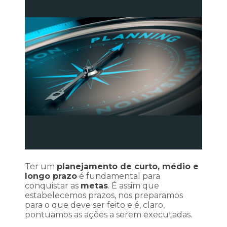
Ter um
planejamento de curto, médio e
longo prazo
é fundamental para
conquistar as
metas
. É assim que
estabelecemos prazos, nos preparamos
para o que deve ser feito e é, claro,
pontuamos as ações a serem executadas.