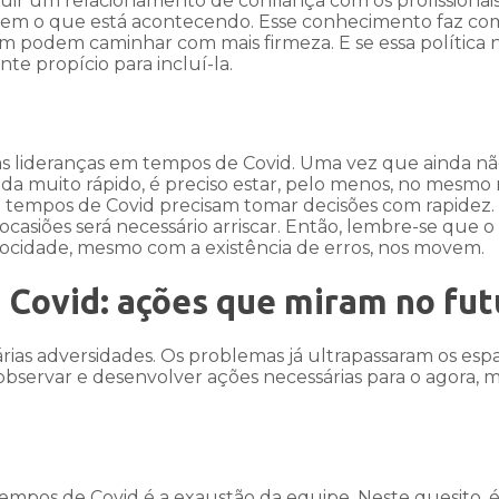
ruir um relacionamento de confiança com os profissionais
bem o que está acontecendo. Esse conhecimento faz c
m podem caminhar com mais firmeza. E se essa política 
e propício para incluí-la.
 as lideranças em tempos de Covid. Uma vez que ainda n
 muito rápido, é preciso estar, pelo menos, no mesmo 
 em tempos de Covid precisam tomar decisões com rapidez.
casiões será necessário arriscar. Então, lembre-se que 
velocidade, mesmo com a existência de erros, nos movem.
 Covid: ações que miram no fut
rias adversidades. Os problemas já ultrapassaram os esp
te observar e desenvolver ações necessárias para o agora, 
tempos de Covid é a exaustão da equipe. Neste quesito, 