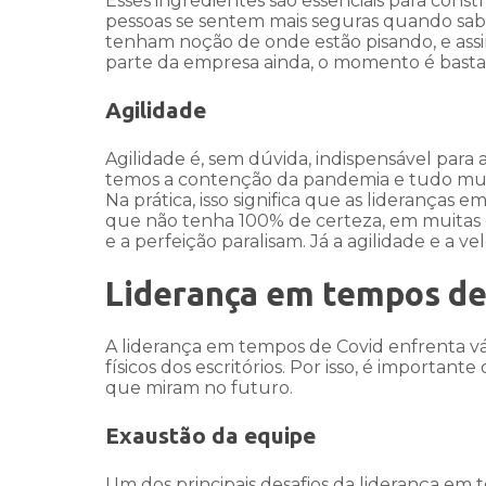
Esses ingredientes são essenciais para const
pessoas se sentem mais seguras quando sa
tenham noção de onde estão pisando, e assi
parte da empresa ainda, o momento é bastant
Agilidade
Agilidade é, sem dúvida, indispensável para
temos a contenção da pandemia e tudo muda
Na prática, isso significa que as lideranças
que não tenha 100% de certeza, em muitas o
e a perfeição paralisam. Já a agilidade e a 
Liderança em tempos de
A liderança em tempos de Covid enfrenta vá
físicos dos escritórios. Por isso, é importan
que miram no futuro.
Exaustão da equipe
Um dos principais desafios da liderança em 