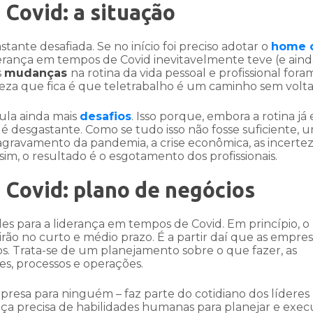
Covid: a situação
ante desafiada. Se no início foi preciso adotar o
home o
liderança em tempos de Covid inevitavelmente teve (e ain
s
mudanças
na rotina da vida pessoal e profissional fora
teza que fica é que teletrabalho é um caminho sem volta
ula ainda mais
desafios
. Isso porque, embora a rotina já 
o é desgastante. Como se tudo isso não fosse suficiente, 
o agravamento da pandemia, a crise econômica, as incerte
ssim, o resultado é o esgotamento dos profissionais.
Covid: plano de negócios
s para a liderança em tempos de Covid. Em princípio, o
virão no curto e médio prazo. É a partir daí que as empre
. Trata-se de um planejamento sobre o que fazer, as
res, processos e operações.
rpresa para ninguém – faz parte do cotidiano dos líderes
ança precisa de habilidades humanas para planejar e exec