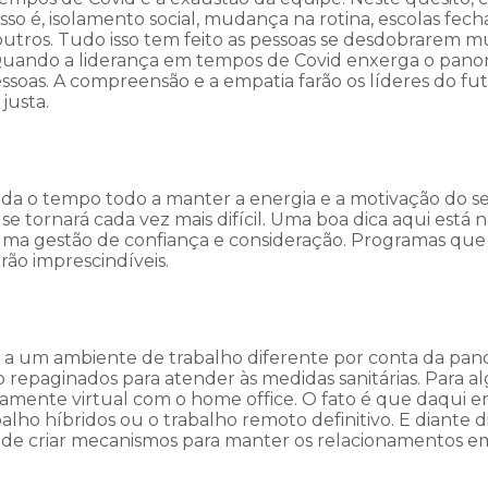
sso é, isolamento social, mudança na rotina, escolas fech
 outros. Tudo isso tem feito as pessoas se desdobrarem m
al. Quando a liderança em tempos de Covid enxerga o pan
soas. A compreensão e a empatia farão os líderes do fu
justa.
ada o tempo todo a manter a energia e a motivação do s
 se tornará cada vez mais difícil. Uma boa dica aqui está 
ma gestão de confiança e consideração. Programas que
rão imprescindíveis.
 a um ambiente de trabalho diferente por conta da pan
ndo repaginados para atender às medidas sanitárias. Para a
etamente virtual com o home office. O fato é que daqui 
ho híbridos ou o trabalho remoto definitivo. E diante di
 de criar mecanismos para manter os relacionamentos e