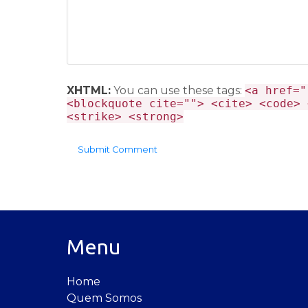
XHTML:
You can use these tags:
<a href="
<blockquote cite=""> <cite> <code> 
<strike> <strong>
Menu
Home
Quem Somos