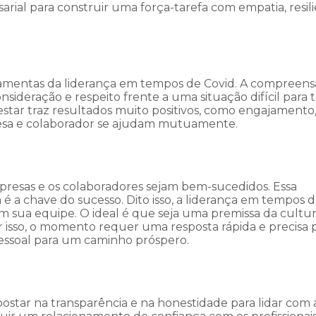
arial para construir uma força-tarefa com empatia, resili
rramentas da liderança em tempos de Covid. A compreen
nsideração e respeito frente a uma situação difícil para 
estar traz resultados muito positivos, como engajamento
resa e colaborador se ajudam mutuamente.
mpresas e os colaboradores sejam bem-sucedidos. Essa
 a chave do sucesso. Dito isso, a liderança em tempos 
em sua equipe. O ideal é que seja uma premissa da cultu
 isso, o momento requer uma resposta rápida e precisa p
essoal para um caminho próspero.
tar na transparência e na honestidade para lidar com a 