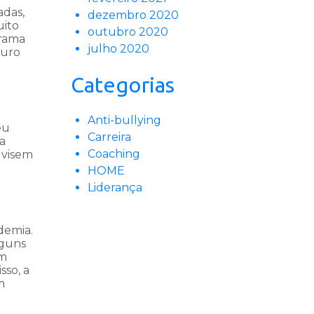
adas,
dezembro 2020
uito
outubro 2020
orama
julho 2020
turo
Categorias
Anti-bullying
eu
Carreira
na
Coaching
 visem
HOME
Liderança
demia.
lguns
em
sso, a
m