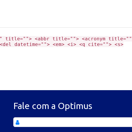
" title=""> <abbr title=""> <acronym title=""
<del datetime=""> <em> <i> <q cite=""> <s>
Fale com a Optimus