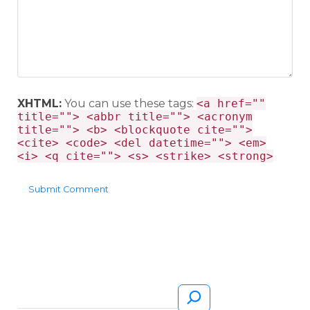
XHTML:
You can use these tags:
<a href=""
title=""> <abbr title=""> <acronym
title=""> <b> <blockquote cite="">
<cite> <code> <del datetime=""> <em>
<i> <q cite=""> <s> <strike> <strong>
Pesquisar