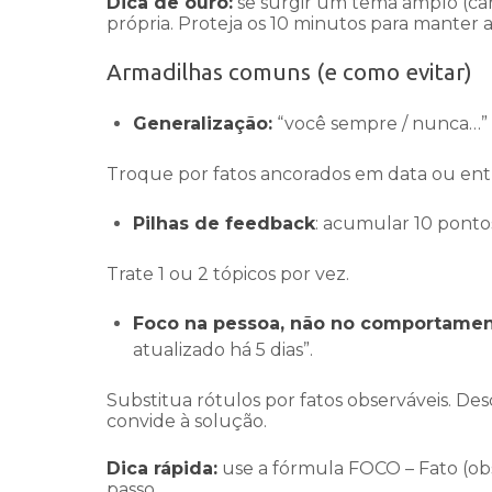
Dica de ouro:
se surgir um tema amplo (car
própria. Proteja os 10 minutos para manter a
Armadilhas comuns (e como evitar)
Generalização:
“você sempre / nunca…”
Troque por fatos ancorados em data ou ent
Pilhas de feedback
: acumular 10 pont
Trate 1 ou 2 tópicos por vez.
Foco na pessoa, não no comportamen
atualizado há 5 dias”.
Substitua rótulos por fatos observáveis. De
convide à solução.
Dica rápida:
use a fórmula FOCO – Fato (o
passo.