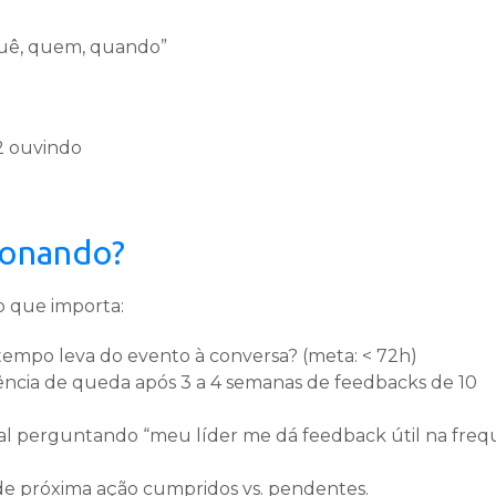
uê, quem, quando”
2 ouvindo
ionando?
o que importa:
empo leva do evento à conversa? (meta: < 72h)
ncia de queda após 3 a 4 semanas de feedbacks de 10
 perguntando “meu líder me dá feedback útil na freq
e próxima ação cumpridos vs. pendentes.