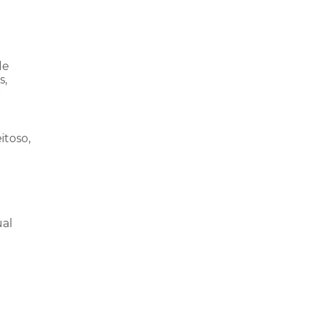
de
s,
r
itoso,
ual