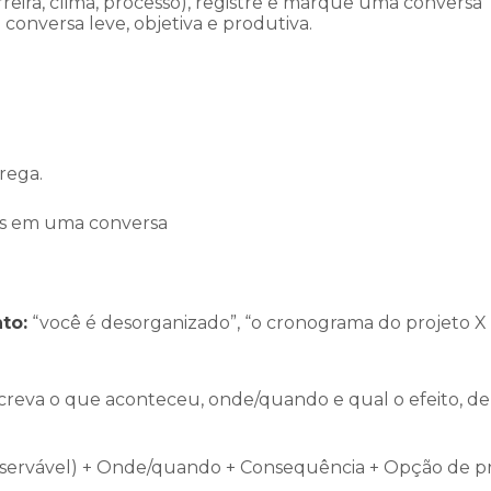
reira, clima, processo), registre e marque uma conversa
 conversa leve, objetiva e produtiva.
rega.
os em uma conversa
to:
“você é desorganizado”, “o cronograma do projeto X
screva o que aconteceu, onde/quando e qual o efeito, de
bservável) + Onde/quando + Consequência + Opção de p