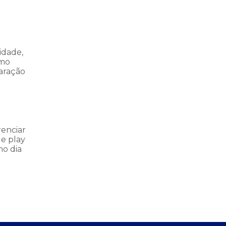
idade,
omo
aração
renciar
le play
no dia