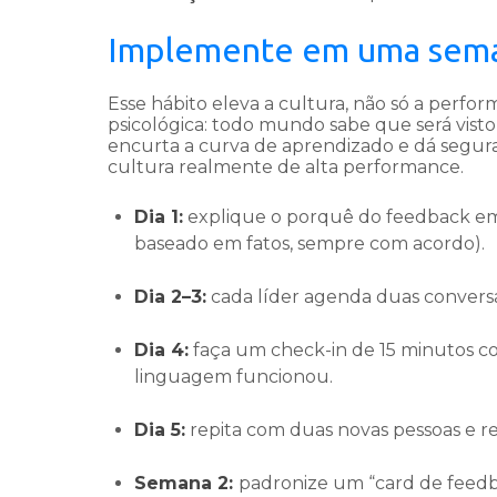
Implemente em uma semana
Esse hábito eleva a cultura, não só a perfor
psicológica: todo mundo sabe que será visto
encurta a curva de aprendizado e dá segura
cultura realmente de alta performance.
Dia 1:
explique o porquê do feedback em 1
baseado em fatos, sempre com acordo).
Dia 2–3:
cada líder agenda duas conversa
Dia 4:
faça um check-in de 15 minutos com
linguagem funcionou.
Dia 5:
repita com duas novas pessoas e re
Semana 2:
padronize um “card de feedba