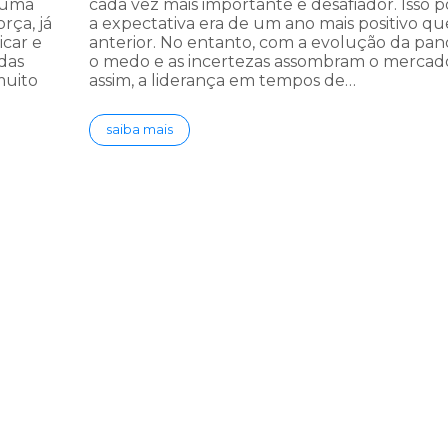
E uma
cada vez mais importante e desafiador. Isso 
rça, já
a expectativa era de um ano mais positivo qu
icar e
anterior. No entanto, com a evolução da pan
das
o medo e as incertezas assombram o mercado
muito
assim, a liderança em tempos de…
saiba mais