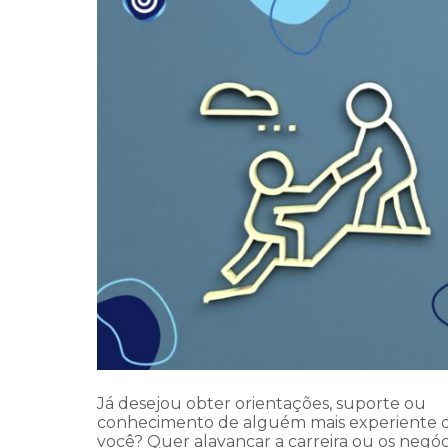
Já desejou obter orientações, suporte ou
conhecimento de alguém mais experiente 
você? Quer alavancar a carreira ou os negóc