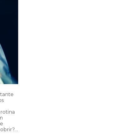
stante
os
rotina
em
te
obrir?…