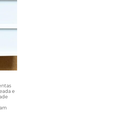
entas
eada e
dade
ram