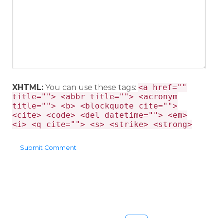
XHTML:
You can use these tags:
<a href=""
title=""> <abbr title=""> <acronym
title=""> <b> <blockquote cite="">
<cite> <code> <del datetime=""> <em>
<i> <q cite=""> <s> <strike> <strong>