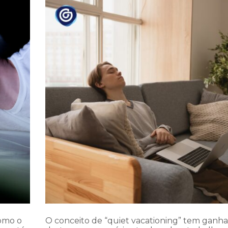
como o
O conceito de “quiet vacationing” tem ganh