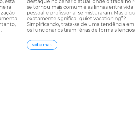
, está
destaque no cenário atual, onde o trabalho
neira
se tornou mais comum e as linhas entre vida
ização
pessoal e profissional se misturaram. Mas o q
ramenta
exatamente significa “quiet vacationing”?
ntanto,
Simplificando, trata-se de uma tendência e
…
os funcionários tiram férias de forma silencios
saiba mais