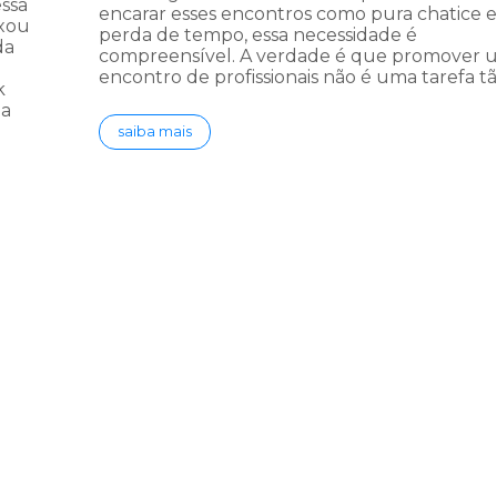
ssa
encarar esses encontros como pura chatice e
ixou
perda de tempo, essa necessidade é
da
compreensível. A verdade é que promover 
encontro de profissionais não é uma tarefa t
k
 a
saiba mais