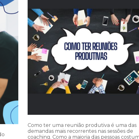
Como ter uma reunião produtiva é uma das
demandas mais recorrentes nas sessões de
do
coaching. Como a maioria das pessoas costu