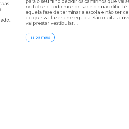
para o seu filho decidir os caminhos que vai s
ssoas
no futuro. Todo mundo sabe o quão difícil é
a
aquela fase de terminar a escola e não ter c
do que vai fazer em seguida. São muitas dúvi
gado…
vai prestar vestibular,…
saiba mais