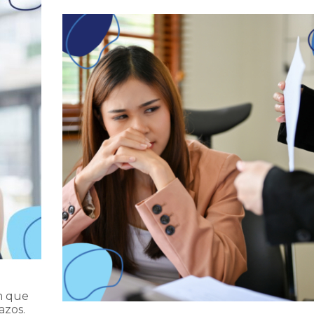
m que
azos.