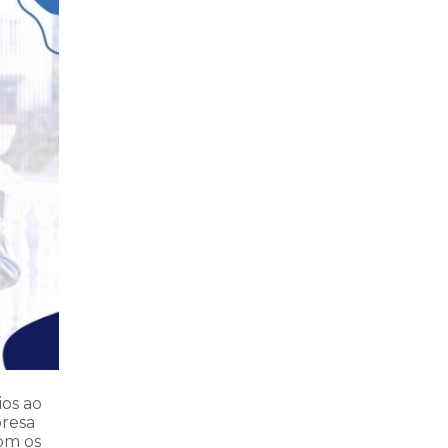
ios ao
presa
com os