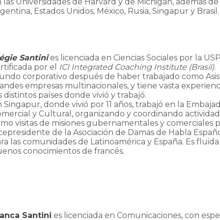
 las Universidades de Harvard y de Michigan, además de 
gentina, Estados Unidos, México, Rusia, Singapur y Brasil
égie Santini
es licenciada en Ciencias Sociales por la U
rtificada por el
ICI Integrated Coaching Institute (Brasil)
.
ndo corporativo después de haber trabajado como Asist
andes empresas multinacionales, y tiene vasta experienc
s distintos países donde vivió y trabajó.
 Singapur, donde vivió por 11 años, trabajó en la Embaj
mercial y Cultural, organizando y coordinando actividad
mo visitas de misiones gubernamentales y comerciales p
cepresidente de la Asociación de Damas de Habla Españo
ra las comunidades de Latinoamérica y España. Es fluida
enos conocimientos de francés.
anca Santini
es licenciada en Comunicaciones, con espe