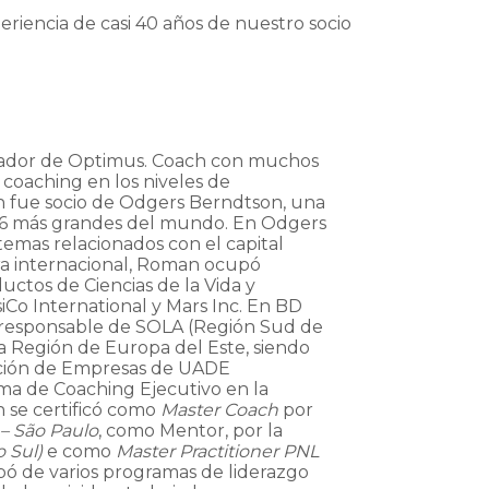
eriencia de casi 40 años de nuestro socio
ndador de Optimus. Coach con muchos
coaching en los niveles de
án fue socio de Odgers Berndtson, una
os 6 más grandes del mundo. En Odgers
temas relacionados con el capital
era internacional, Roman ocupó
ctos de Ciencias de la Vida y
o International y Mars Inc. En BD
ue responsable de SOLA (Región Sud de
la Región de Europa del Este, siendo
ación de Empresas de UADE
ma de Coaching Ejecutivo en la
 se certificó como
Master Coach
por
– São Paulo
, como Mentor, por la
 Sul)
e como
Master Practitioner PNL
pó de varios programas de liderazgo