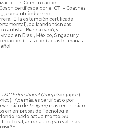
ialización en Comunicación
Coach certificada por el CTI – Coaches
ing, concentrándose en
rera. Ella es también certificada
rtamental), aplicando técnicas
o autista. Bianca nació, y
ivido en Brasil, México, Singapur y
apreciación de las conductas humanas
pañol.
r
TMC Educational Group
(Singapur)
xico). Además, es certificado por
prevención de
bullying
más reconocido
os en empresas de Tecnología,
 donde reside actualmente. Su
ticultural, agrega un gran valor a su
español.