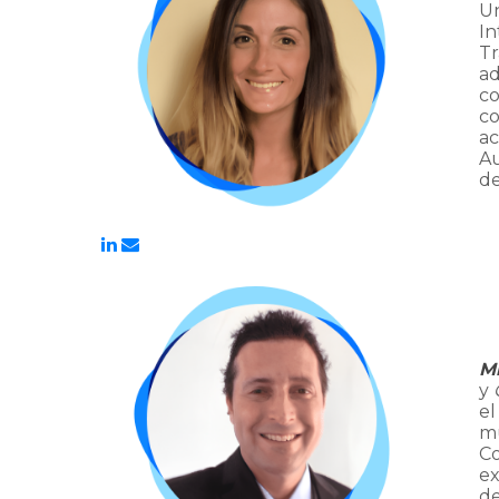
Un
In
Tr
ad
co
co
ac
Au
de
Mi
y
e
mu
Co
ex
de