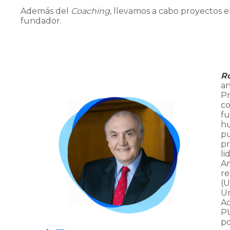
Además del
Coaching
, llevamos a cabo proyectos e
fundador.
R
an
Pr
co
fu
hu
pu
pr
li
Am
re
(U
Un
Ac
P
po