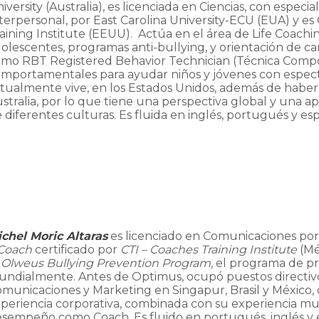
iversity (Australia), es licenciada en Ciencias, con espec
terpersonal, por East Carolina University-ECU (EUA) y es 
aining Institute (EEUU). Actúa en el área de Life Coach
olescentes, programas anti-bullying, y orientación de car
mo RBT Registered Behavior Technician (Técnica Compo
mportamentales para ayudar niños y jóvenes con espectr
tualmente vive, en los Estados Unidos, además de haber v
stralia, por lo que tiene una perspectiva global y una 
 diferentes culturas. Es fluida en inglés, portugués y es
chel Moric Altaras
es licenciado en Comunicaciones po
Coach
certificado por
CTI – Coaches Training Institute
(Mé
l
Olweus Bullying Prevention Program
, el programa de 
ndialmente. Antes de Optimus, ocupó puestos directiv
municaciones y Marketing en Singapur, Brasil y México,
periencia corporativa, combinada con su experiencia mul
sempeño como Coach. Es fluido en portugués, inglés y 