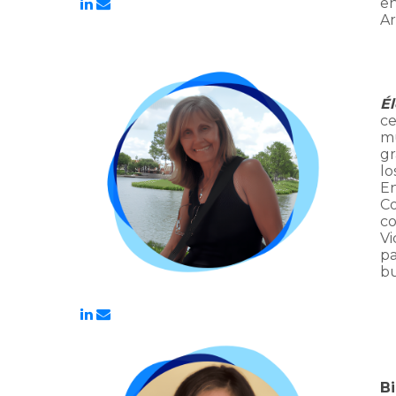
en
Ar
Él
ce
mu
gr
lo
En
Co
co
Vi
pa
bu
Bi