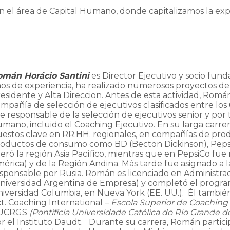
n el área de Capital Humano, donde capitalizamos la exp
omán Horácio Santini
es Director Ejecutivo y socio fu
os de experiencia, ha realizado numerosos proyectos de 
esidente y Alta Direccion. Antes de esta actividad, Rom
mpañía de selección de ejecutivos clasificados entre l
e responsable de la selección de ejecutivos senior y por 
mano, incluido el Coaching Ejecutivo. En su larga carr
estos clave en RR.HH. regionales, en compañías de produ
oductos de consumo como BD (Becton Dickinson), PepsiC
deró la región Asia Pacífico, mientras que en PepsiCo f
érica) y de la Región Andina. Más tarde fue asignado a 
sponsable por Rusia. Román es licenciado en Administr
niversidad Argentina de Empresa) y completó el progra
iversidad Columbia, en Nueva York (EE. UU.). Él también
t. Coaching International –
Escola Superior de Coaching 
UCRGS
(Pontifícia Universidade Católica do Rio Grande do
r el Instituto Daudt. Durante su carrera, Román partici