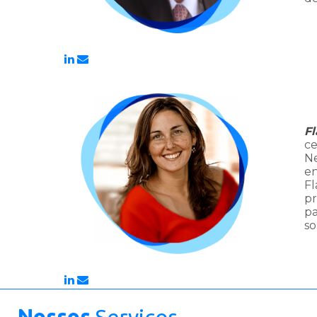
Fl
ce
Ne
en
Fl
pr
pa
so