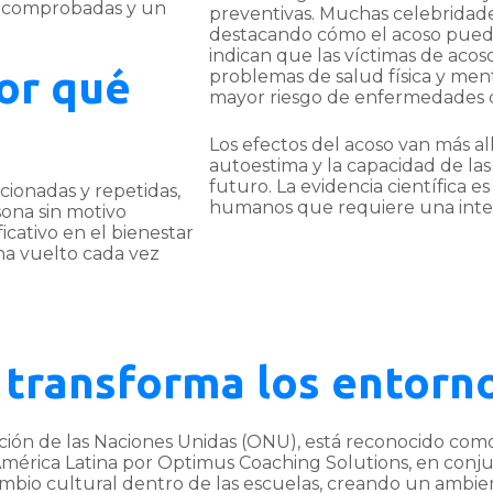
as comprobadas y un
preventivas. Muchas celebridade
destacando cómo el acoso puede 
indican que las víctimas de acos
por qué
problemas de salud física y men
mayor riesgo de enfermedades c
Los efectos del acoso van más al
autoestima y la capacidad de las 
futuro. La evidencia científica es
ncionadas y repetidas,
humanos que requiere una inte
sona sin motivo
icativo en el bienestar
 ha vuelto cada vez
transforma los entorno
ión de las Naciones Unidas (ONU), está reconocido como 
mérica Latina por Optimus Coaching Solutions, en conj
bio cultural dentro de las escuelas, creando un ambient