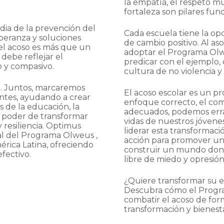
la empatía, el respeto m
fortaleza son pilares fu
dia de la prevención del
Cada escuela tiene la op
peranza y soluciones
de cambio positivo. Al a
el acoso es más que un
adoptar el Programa Olwe
 debe reflejar el
predicar con el ejemplo,
 y compasivo.
cultura de no violencia y 
n. Juntos, marcaremos
El acoso escolar es un p
antes, ayudando a crear
enfoque correcto, el com
s de la educación, la
adecuados, podemos errad
l poder de transformar
vidas de nuestros jóvenes
y resiliencia. Optimus
liderar esta transformac
al del Programa Olweus ,
acción para promover un
érica Latina, ofreciendo
construir un mundo dond
fectivo.
libre de miedo y opresión
¿Quiere transformar su e
Descubra cómo el Progra
combatir el acoso de form
transformación y bienesta