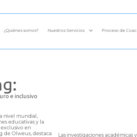
¿Quiénes somos?
Nuestros Servicios
Proceso de Coac
ng:
ro e inclusivo
a nivel mundial,
nes educativas y la
 exclusivo en
g de Olweus, destaca
Las investigaciones académicas y 